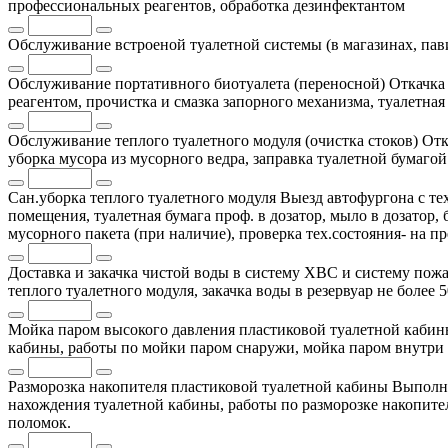
профессиональных реагентов, обработка дезинфектантом
Обслуживание встроеной туалетной системы (в магазинах, па
Обслуживание портативного биотуалета (переносной)
Откачка
реагентом, прочистка и смазка запорного механизма, туалетная
Обслуживание теплого туалетного модуля (очистка стоков)
Отк
уборка мусора из мусорного ведра, заправка туалетной бумаг
Сан.уборка теплого туалетного модуля
Выезд автофургона с те
помещения, туалетная бумага проф. в дозатор, мыло в дозатор
мусорного пакета (при наличие), проверка тех.состояния- на п
Доставка и закачка чистой воды в систему ХВС и систему пожа
теплого туалетного модуля, закачка воды в резервуар не более 
Мойка паром высокого давления пластиковой туалетной каби
кабины, работы по мойки паром снаружи, мойка паром внутри 
Разморозка накопителя пластиковой туалетной кабины
Выполня
нахождения туалетной кабины, работы по разморозке накопител
поломок.