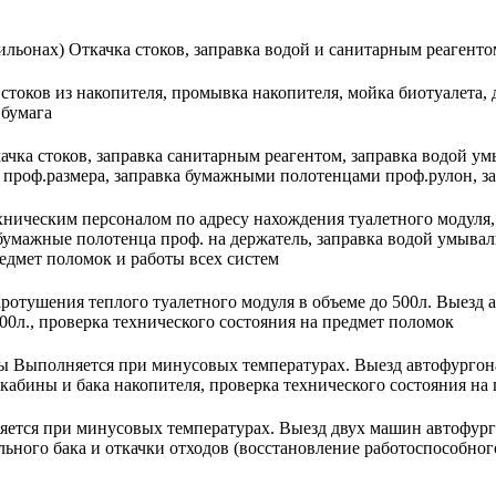
вильонах)
Откачка стоков, заправка водой и санитарным реагенто
 стоков из накопителя, промывка накопителя, мойка биотуалета,
 бумага
ачка стоков, заправка санитарным реагентом, заправка водой ум
ой проф.размера, заправка бумажными полотенцами проф.рулон, 
хническим персоналом по адресу нахождения туалетного модуля,
, бумажные полотенца проф. на держатель, заправка водой умывал
редмет поломок и работы всех систем
ротушения теплого туалетного модуля в объеме до 500л.
Выезд а
500л., проверка технического состояния на предмет поломок
ны
Выполняется при минусовых температурах. Выезд автофургона
кабины и бака накопителя, проверка технического состояния на
ется при минусовых температурах. Выезд двух машин автофурго
ьного бака и откачки отходов (восстановление работоспособного