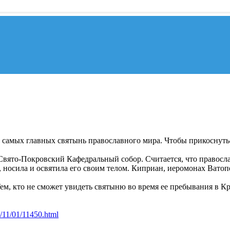
самых главных святынь православного мира. Чтобы прикоснутьс
 Свято-Покровский Кафедральный собор. Считается, что правосла
носила и освятила его своим телом. Киприан, иеромонах Ватопед
Тем, кто не сможет увидеть святыню во время ее пребывания в К
/11/01/11450.html