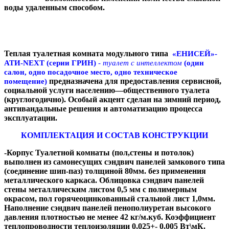
воды удаленным способом.
Теплая туалетная комната модульного типа
«ЕНИСЕЙ»-
АТИ-NEXT (серии ГРИН)
-
туалет с интеллектом
(один
салон, одно посадочное место, одно техническое
предназначена для предоставления сервисной,
помещение)
социальной услуги населению—общественного туалета
(круглогодично). Особый акцент сделан на зимний период,
антивандальные решения и автоматизацию процесса
эксплуатации.
КОМПЛЕКТАЦИЯ И СОСТАВ КОНСТРУКЦИИ
-
Корпус Туалетной комнаты (пол,стены и потолок)
выполнен из самонесущих сэндвич панелей замкового типа
(соединение шип-паз) толщиной 80мм. без применения
металлического каркаса. Облицовка сэндвич панелей
стены металлическим листом 0,5 мм с полимерным
окрасом, пол горячеоцинкованный стальной лист 1,0мм.
Наполнение сэндвич панелей пенополиуретан высокого
давления плотностью не менее 42 кг/м.куб. Коэффициент
теплопроводности теплоизоляции 0,025+- 0,005 Вт\мК.