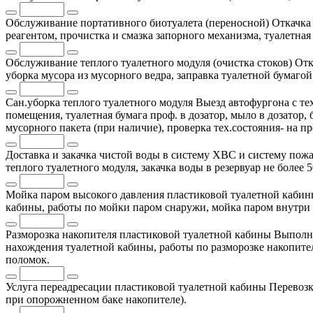
Обслуживание портативного биотуалета (переносной)
Откачка
реагентом, прочистка и смазка запорного механизма, туалетная
Обслуживание теплого туалетного модуля (очистка стоков)
Отк
уборка мусора из мусорного ведра, заправка туалетной бумаг
Сан.уборка теплого туалетного модуля
Выезд автофургона с те
помещения, туалетная бумага проф. в дозатор, мыло в дозатор
мусорного пакета (при наличие), проверка тех.состояния- на п
Доставка и закачка чистой воды в систему ХВС и систему пожа
теплого туалетного модуля, закачка воды в резервуар не более 
Мойка паром высокого давления пластиковой туалетной каби
кабины, работы по мойки паром снаружи, мойка паром внутри 
Разморозка накопителя пластиковой туалетной кабины
Выполня
нахождения туалетной кабины, работы по разморозке накопител
поломок.
Услуга переадресации пластиковой туалетной кабины
Перевозк
при опорожненном баке накопителе).