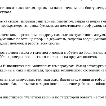
 стоков из накопителя, промывка накопителя, мойка биотуалета,
 бумага
ачка стоков, заправка санитарным реагентом, заправка водой ум
ой проф.размера, заправка бумажными полотенцами проф.рулон, 
хническим персоналом по адресу нахождения туалетного модуля,
, бумажные полотенца проф. на держатель, заправка водой умывал
редмет поломок и работы всех систем
ротушения теплого туалетного модуля в объеме до 500л.
Выезд а
500л., проверка технического состояния на предмет поломок
ны
Выполняется при минусовых температурах. Выезд автофургона
кабины и бака накопителя, проверка технического состояния на
ется при минусовых температурах. Выезд двух машин автофурго
ьного бака и откачки отходов (восстановление работоспособного
а пластиковой туалетной кабины по территории объекта на том ж